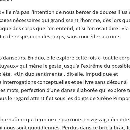
dville n’a pas l’intention de nous bercer de douces illusi
sages nécessaires qui grandissent l’homme, dès lors que
ique des corps que l’on entend, et si l’on osait dire : «la
at de respiration des corps, sans concéder aucune
es danseurs. En duo, elle explore cette fois-ci tout le corp
 tuyaux» qui mène le geste jusqu’à l’extrême du possibl
mplète. «Un duo sentimental, dit-elle, impudique et
interrogations conceptuelles et se livre sans détour à
des mots, perfection d’une danse élaborée qui explore 
ous le regard attentif et sous les doigts de Sirène Pimpo
apharnaüm» qui termine ce parcours en zig-zag démonte
ui nous sont quotidiennes. Perdus dans ce bric-à-brac, l