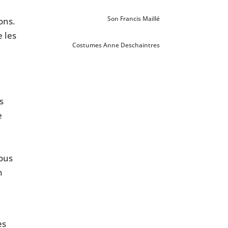
Son Francis Maillé
ons.
 les
Costumes Anne Deschaintres
s
e
tous
n
es