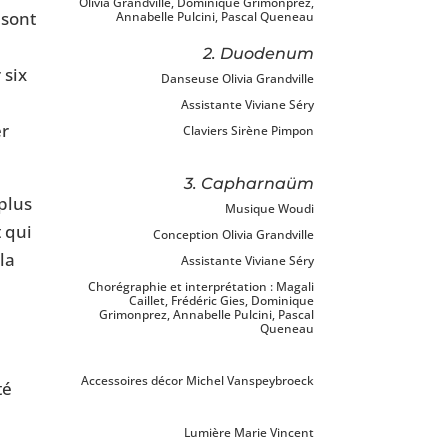
Olivia Grandville, Dominique Grimonprez,
 sont
Annabelle Pulcini, Pascal Queneau
2. Duodenum
 six
Danseuse Olivia Grandville
Assistante Viviane Séry
er
Claviers Sirène Pimpon
3. Capharnaüm
 plus
Musique Woudi
 qui
Conception Olivia Grandville
la
Assistante Viviane Séry
Chorégraphie et interprétation : Magali
Caillet, Frédéric Gies, Dominique
Grimonprez, Annabelle Pulcini, Pascal
Queneau
Accessoires décor Michel Vanspeybroeck
té
Lumière Marie Vincent