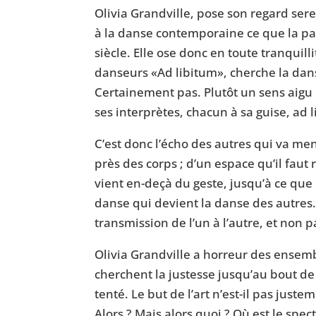
Olivia Grandville, pose son regard ser
à la danse contemporaine ce que la par
siècle. Elle ose donc en toute tranquill
danseurs «Ad libitum», cherche la dan
Certainement pas. Plutôt un sens aigu 
ses interprètes, chacun à sa guise, ad l
C’est donc l’écho des autres qui va men
près des corps ; d’un espace qu’il fau
vient en-deçà du geste, jusqu’à ce que 
danse qui devient la danse des autres
transmission de l’un à l’autre, et non
Olivia Grandville a horreur des ensemb
cherchent la justesse jusqu’au bout de 
tenté. Le but de l’art n’est-il pas just
Alors ? Mais alors quoi ? Où est le spect