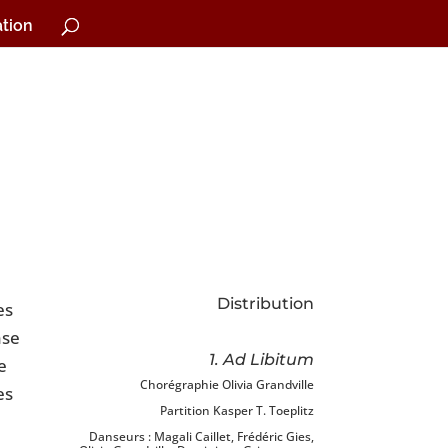
tion
Distribution
es
nse
1. Ad Libitum
e
Chorégraphie Olivia Grandville
es
Partition Kasper T. Toeplitz
Danseurs : Magali Caillet, Frédéric Gies,