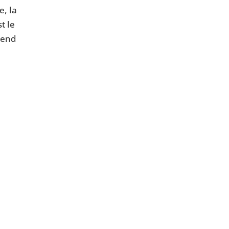
e, la
t le
prend