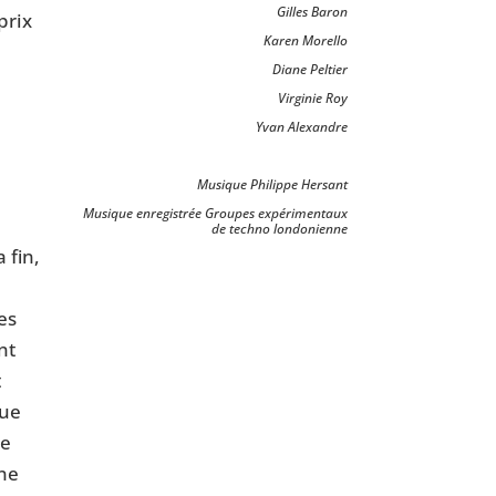
Gilles Baron
prix
Karen Morello
Diane Peltier
Virginie Roy
Yvan Alexandre
Musique Philippe Hersant
Musique enregistrée Groupes expérimentaux
de techno londonienne
 fin,
es
nt
t
que
le
une