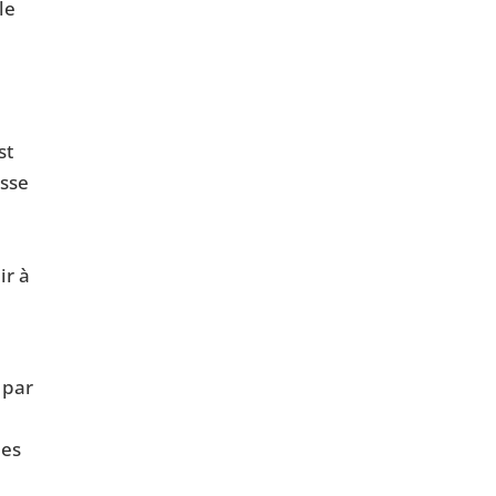
le
st
esse
ir à
 par
des