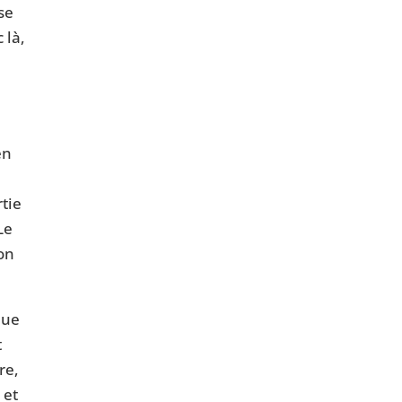
sse
 là,
en
tie
Le
ion
nue
t
re,
 et