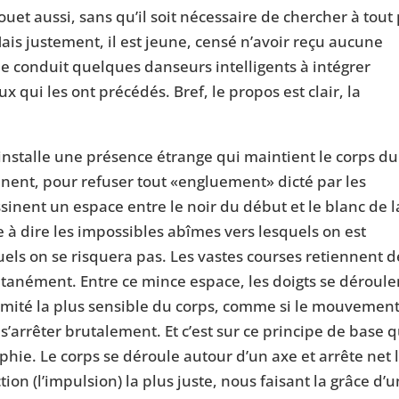
et aussi, sans qu’il soit nécessaire de chercher à tout 
is justement, il est jeune, censé n’avoir reçu aucune
ane conduit quelques danseurs intelligents à intégrer
qui les ont précédés. Bref, le propos est clair, la
 installe une présence étrange qui maintient le corps du
nt, pour refuser tout «engluement» dicté par les
sinent un espace entre le noir du début et le blanc de la
e à dire les impossibles abîmes vers lesquels on est
els on se risquera pas. Les vastes courses retiennent d
ltanément. Entre ce mince espace, les doigts se déroule
rémité la plus sensible du corps, comme si le mouvemen
s’arrêter brutalement. Et c’est sur ce principe de base 
hie. Le corps se déroule autour d’un axe et arrête net 
on (l’impulsion) la plus juste, nous faisant la grâce d’