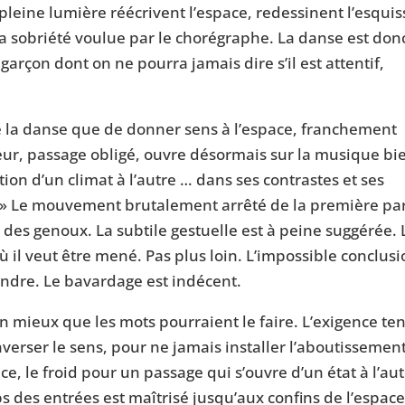
en pleine lumière réécrivent l’espace, redessinent l’esqui
la sobriété voulue par le chorégraphe. La danse est donc
garçon dont on ne pourra jamais dire s’il est attentif,
e la danse que de donner sens à l’espace, franchement
teur, passage obligé, ouvre désormais sur la musique bi
tion d’un climat à l’autre … dans ses contrastes et ses
 Le mouvement brutalement arrêté de la première par
 des genoux. La subtile gestuelle est à peine suggérée. 
 il veut être mené. Pas plus loin. L’impossible conclus
ndre. Le bavardage est indécent.
bien mieux que les mots pourraient le faire. L’exigence te
nverser le sens, pour ne jamais installer l’aboutissemen
e, le froid pour un passage qui s’ouvre d’un état à l’aut
ps des entrées est maîtrisé jusqu’aux confins de l’espace