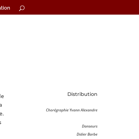
tion
Distribution
de
a
Chorégraphie Yvann Alexandre
e.
s
Danseurs
Didier Barbe