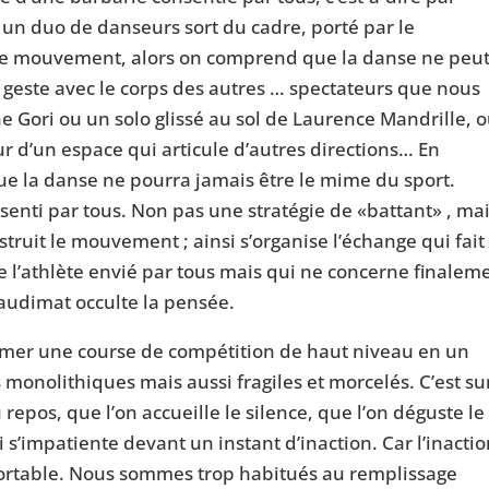
 un duo de danseurs sort du cadre, porté par le
le mouvement, alors on comprend que la danse ne peut
 geste avec le corps des autres … spectateurs que nous
 Gori ou un solo glissé au sol de Laurence Mandrille, 
 d’un espace qui articule d’autres directions… En
ue la danse ne pourra jamais être le mime du sport.
nsenti par tous. Non pas une stratégie de «battant» , ma
truit le mouvement ; ainsi s’organise l’échange qui fait
e l’athlète envié par tous mais qui ne concerne finalem
’audimat occulte la pensée.
sformer une course de compétition de haut niveau en un
monolithiques mais aussi fragiles et morcelés. C’est su
epos, que l’on accueille le silence, que l’on déguste le
s’impatiente devant un instant d’inaction. Car l’inacti
supportable. Nous sommes trop habitués au remplissage