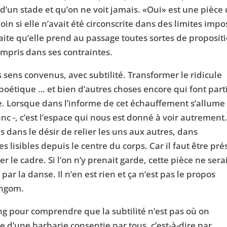
 d’un stade et qu’on ne voit jamais. «Oui» est une pièce 
in si elle n’avait été circonscrite dans des limites imp
faite qu’elle prend au passage toutes sortes de proposit
ompris dans ses contraintes.
s sens convenus, avec subtilité. Transformer le ridicule
poétique … et bien d’autres choses encore qui font part
e. Lorsque dans l’informe de cet échauffement s’allume
c -, c’est l’espace qui nous est donné à voir autrement
s dans le désir de relier les uns aux autres, dans
lisibles depuis le centre du corps. Car il faut être pré
r le cadre. Si l’on n’y prenait garde, cette pièce ne sera
 la danse. Il n’en est rien et ça n’est pas le propos
ingom.
ing pour comprendre que la subtilité n’est pas où on
ge d’une barbarie consentie par tous, c’est-à-dire par