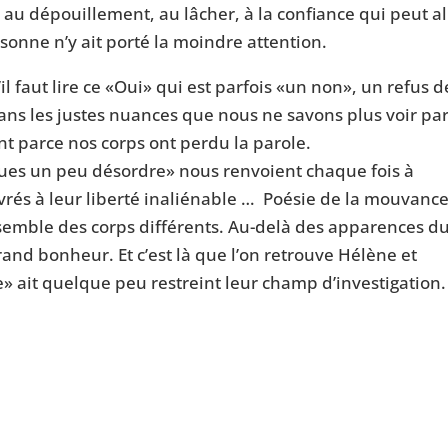
au dépouillement, au lâcher, à la confiance qui peut al
sonne n’y ait porté la moindre attention.
’il faut lire ce «Oui» qui est parfois «un non», un refus d
ans les justes nuances que nous ne savons plus voir pa
t parce nos corps ont perdu la parole.
lues un peu désordre» nous renvoient chaque fois à
livrés à leur liberté inaliénable … Poésie de la mouvanc
semble des corps différents. Au-delà des apparences d
grand bonheur. Et c’est là que l’on retrouve Hélène et
it quelque peu restreint leur champ d’investigation.