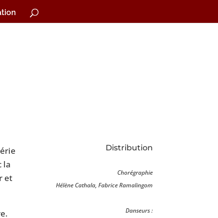
tion
Distribution
érie
 la
Chorégraphie
r et
Hélène Cathala, Fabrice Ramalingom
Danseurs :
re.