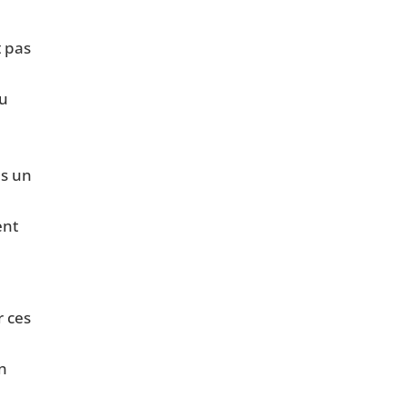
 pas
ou
is un
ent
r ces
on