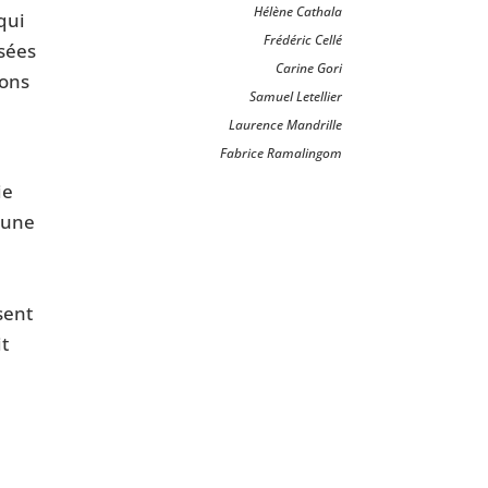
Hélène Cathala
qui
Frédéric Cellé
osées
Carine Gori
ions
Samuel Letellier
Laurence Mandrille
Fabrice Ramalingom
ie
 une
.
sent
it