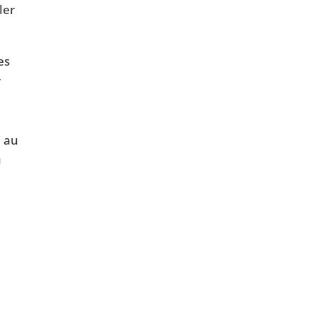
ler
es
r
e au
u