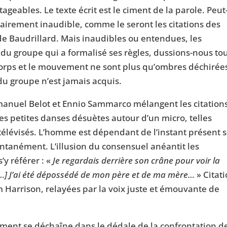
tageables. Le texte écrit est le ciment de la parole. Peut
airement inaudible, comme le seront les citations des
 Baudrillard. Mais inaudibles ou entendues, les
 du groupe qui a formalisé ses règles, dussions-nous to
e corps et le mouvement ne sont plus qu’ombres déchirée
 du groupe n’est jamais acquis.
mmanuel Belot et Ennio Sammarco mélangent les citations
r les petites danses désuètes autour d’un micro, telles
télévisés. L’homme est dépendant de l’instant présent 
ntanément. L’illusion du consensuel anéantit les
y référer : «
Je regardais derrière son crâne pour voir la
 […] J’ai été dépossédé de mon père et de ma mère…
» Citat
m Harrison, relayées par la voix juste et émouvante de
ement se déchaîne dans le dédale de la confrontation d