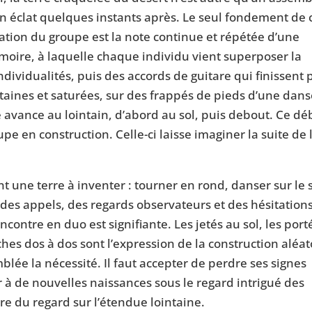
 en éclat quelques instants après. Le seul fondement de 
ation du groupe est la note continue et répétée d’une
moire, à laquelle chaque individu vient superposer la
ndividualités, puis des accords de guitare qui finissent 
aines et saturées, sur des frappés de pieds d’une dan
 avance au lointain, d’abord au sol, puis debout. Ce dé
oupe en construction. Celle-ci laisse imaginer la suite de 
t une terre à inventer : tourner en rond, danser sur le 
, des appels, des regards observateurs et des hésitation
contre en duo est signifiante. Les jetés au sol, les port
ches dos à dos sont l’expression de la construction aléat
ée la nécessité. Il faut accepter de perdre ses signes
er à de nouvelles naissances sous le regard intrigué des
re du regard sur l’étendue lointaine.