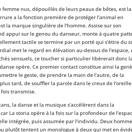
femme nus, dépouillés de leurs peaux de bêtes, est la
ourrure a la fonction première de protéger l’animal en
est la marque singulière de l’homme. Assise sur son
end appui sur le genou du danseur, monte à quatre patt
ellement tactile se termine par un porté qui s’étire du s
ial met le regard en élévation au-dessus de l’espace, 
chés sensuels, ce toucher si particulier libèrerait donc l
a danse opère. Ce premier contact constitue ainsi la gen
ettre le geste, de prendre la main de l’autre, de la
us tard, de souffler la parole dans le creux de l’oreille
 fois transmise.
ans, la danse et la musique s’accélèrent dans la
car La storia opère à la fois sur la profondeur de l’espa
relle intégrée, puis assumée par l’individu. Deux homm
ou plutôt tentent un monologue à deux qui met en évi