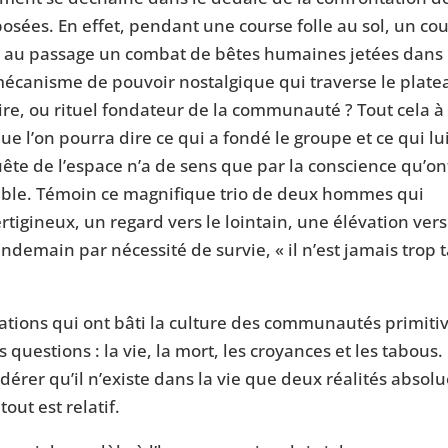
osées. En effet, pendant une course folle au sol, un co
sant au passage un combat de bêtes humaines jetées dans
, mécanisme de pouvoir nostalgique qui traverse le plate
ire, ou rituel fondateur de la communauté ? Tout cela à 
que l’on pourra dire ce qui a fondé le groupe et ce qui lu
ête de l’espace n’a de sens que par la conscience qu’ont
ssible. Témoin ce magnifique trio de deux hommes qui
igineux, un regard vers le lointain, une élévation vers
 lendemain par nécessité de survie, « il n’est jamais trop 
tations qui ont bâti la culture des communautés primiti
questions : la vie, la mort, les croyances et les tabous.
idérer qu’il n’existe dans la vie que deux réalités absolu
tout est relatif.