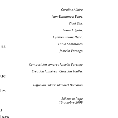
Caroline Allaire
Jean-Emmanuel Belot,
Vidal Bini,
Laura Frigato,
Cynthia Phung-Ngoc,
Ennio Sammarco
ans
Josselin Varengo
Composition sonore : Josselin Varengo
Création lumières : Christian Toullec
que
e
Diffusion : Marie Mallaret Doukhan
 les
Rillieux la Pape
16 octobre 2009
au
blage