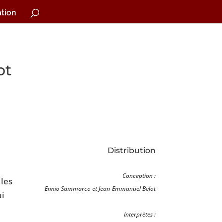
tion
ot
Distribution
Conception :
 les
Ennio Sammarco et Jean-Emmanuel Belot
ui
Interprètes :