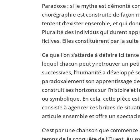
Paradoxe : si le mythe est démonté com
chorégraphie est construite de façon r
tentent d’exister ensemble, et qui don
Pluralité des individus qui durent appr
fictives. Elles constituèrent par la suite
Ce que l’on s’attarde à défaire ici ten
lequel chacun peut y retrouver un peti
successives, l’humanité a développé se
paradoxalement son apprentissage d
construit ses horizons sur l’histoire e
ou symbolique. En cela, cette pièce est
consiste à agencer ces bribes de situat
articule ensemble et offre un spectacle
C’est par une chanson que commence le
temps de la conquête de l’Ouest. Au so