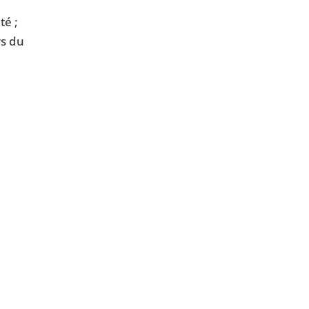
té ;
rs du