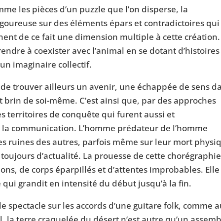
me les pièces d’un puzzle que l’on disperse, la
igoureuse sur des éléments épars et contradictoires qui
nent de ce fait une dimension multiple à cette création.
endre à coexister avec l’animal en se dotant d’histoires
 un imaginaire collectif.
te de trouver ailleurs un avenir, une échappée de sens d
t brin de soi-même. C’est ainsi que, par des approches
s territoires de conquête qui furent aussi et
e la communication. L’homme prédateur de l’homme
t les ruines des autres, parfois même sur leur mort physi
 toujours d’actualité. La prouesse de cette chorégraphi
ions, de corps éparpillés et d’attentes improbables. Elle
 qui grandit en intensité du début jusqu’à la fin.
 spectacle sur les accords d’une guitare folk, comme 
l, la terre craquelée du désert n’est autre qu’un assem