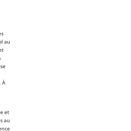
es
ol au
et
a
èse
. À
ce et
es au
dence